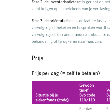
Fase 2: de inventarisatiefase:
is gericht op he
zicht krijgen op de betekenis van je verslavin
Fase 3: de oriëntatiefase:
is de laatste fase 
vervolgtraject bekeken en besproken wordt 
vervolgtraject kan onder andere ambulante na
behandeling of terugkeren naar huis zijn.
Prijs
Prijs per dag (= zelf te betalen)
Gewoon
tarief
Vo
Situatie bij je
Bvb code
B
ziekenfonds (code)
110/110
1
Per dag
P