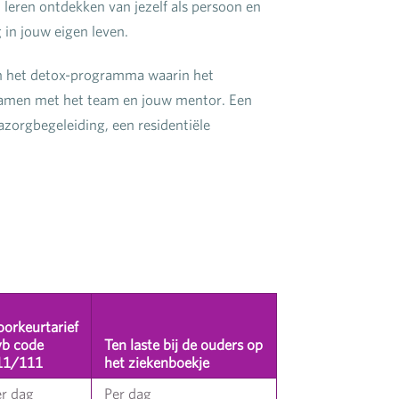
t leren ontdekken van jezelf als persoon en
g in jouw eigen leven.
van het detox-programma waarin het
samen met het team en jouw mentor. Een
zorgbegeleiding, een residentiële
orkeurtarief
vb code
Ten laste bij de ouders op
11/111
het ziekenboekje
er dag
Per dag