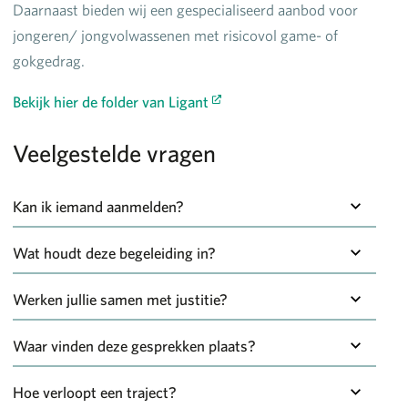
Daarnaast bieden wij een gespecialiseerd aanbod voor
jongeren/ jongvolwassenen met risicovol game- of
gokgedrag.
Bekijk hier de folder van Ligant
Veelgestelde vragen
Kan ik iemand aanmelden?
Iedereen kan aanmelden: de jongere zelf, de ouders, zij
Wat houdt deze begeleiding in?
die dicht bij de jongere staan, maar ook professionals:
Via uitwisseling en discussie met leeftijdsgenoten
CLB, huisartsen, politie, enz. zowel telefonisch (011/42
Werken jullie samen met justitie?
komen tot nadenken en bewustwording van
49 78) als via e-mail (
verslavingconnect@ligant.be
).
Er wordt samengewerkt met justitie wanneer justitie de
middelengebruik en/of gamegedrag (kan ook
Waar vinden deze gesprekken plaats?
aanmelder is. Uiteraard houden wij rekening met het
individueel). Jongeren worden geïnformeerd over
De groepen en individuele gesprekken worden op
basisprincipe van het beroepsgeheim.
Hoe verloopt een traject?
druggerelateerde thema’s zoals effecten en risico’s van